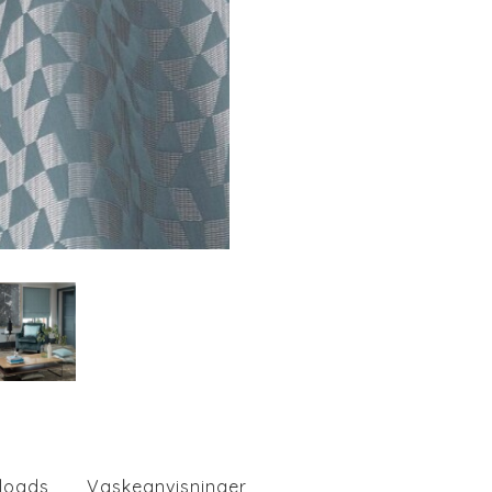
loads
Vaskeanvisninger