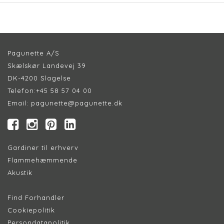
Pagunette A/S
Skælskør Landevej 39
DK-4200 Slagelse
Telefon:
+45 58 57 04 00
Email:
pagunette@pagunette.dk
Gardiner til erhverv
Flammehæmmende
Akustik
Find Forhandler
Cookiepolitik
Persondatapolitik