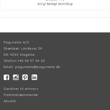
Acryl belagt textildug
Pagunette A/S
Skælskør Landevej 39
DK-4200 Slagelse
Telefon:
+45 58 57 04 00
Email:
pagunette@pagunette.dk
Gardiner til erhverv
Flammehæmmende
Akustik