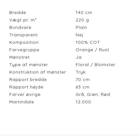
Bredde
140
cm
Vægt pr. m²
220
g
Bundvare
Plain
Transparent
Nej
Komposition
100% COT
Farvegruppe
Orange / Rust
Mønstret
Ja
Type af mønster
Floral / Blomster
Konstruktion af mønster
Tryk
Rapport bredde
70
cm
Rapport højde
63
cm
Farver øvrige
Grå, Grøn, Rød
Martindale
12.000