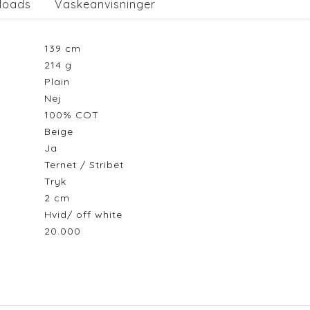
loads
Vaskeanvisninger
139
cm
214
g
Plain
Nej
100% COT
Beige
Ja
Ternet / Stribet
Tryk
2
cm
Hvid/ off white
20.000