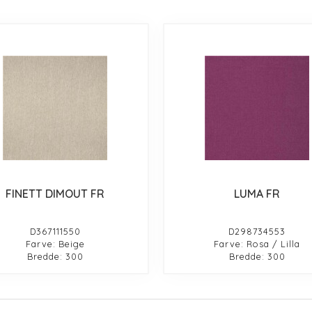
FINETT DIMOUT FR
LUMA FR
D367111550
D298734553
Farve: Beige
Farve: Rosa / Lilla
Bredde: 300
Bredde: 300