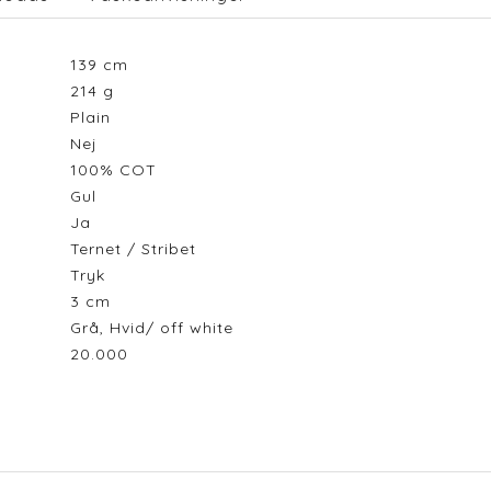
139
cm
214
g
Plain
Nej
100% COT
Gul
Ja
Ternet / Stribet
Tryk
3
cm
Grå, Hvid/ off white
20.000