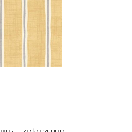
loads
Vaskeanvisninger