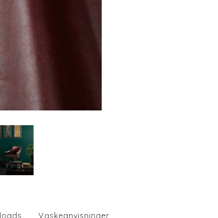
loads
Vaskeanvisninger