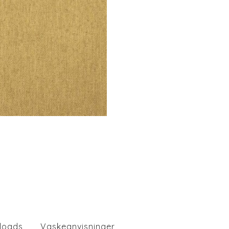
loads
Vaskeanvisninger