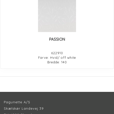
PASSION
622910
Farve: Hvid/ off white
Bredde: 140
Pagunette A/S
Skælskør Landevej 39