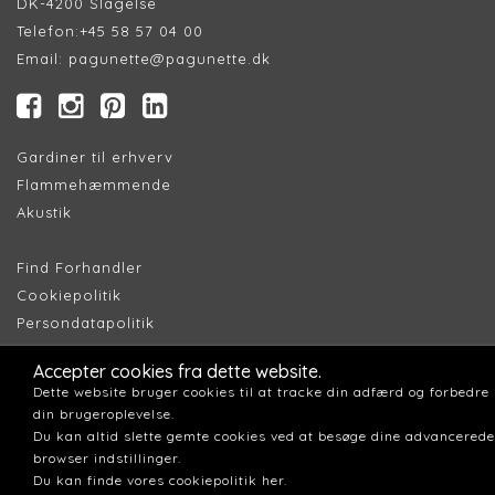
DK-4200 Slagelse
Telefon:
+45 58 57 04 00
Email:
pagunette@pagunette.dk
Gardiner til erhverv
Flammehæmmende
Akustik
Find Forhandler
Cookiepolitik
Persondatapolitik
Accepter cookies fra dette website.
Dette website bruger cookies til at tracke din adfærd og forbedre
din brugeroplevelse.
Du kan altid slette gemte cookies ved at besøge dine advancerede
browser indstillinger.
Du kan finde vores cookiepolitik her.