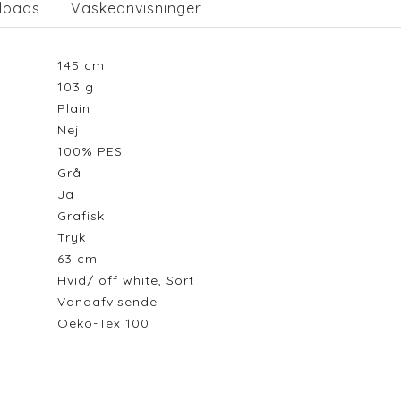
loads
Vaskeanvisninger
145
cm
103
g
Plain
Nej
100% PES
Grå
Ja
Grafisk
Tryk
63
cm
Hvid/ off white, Sort
Vandafvisende
Oeko-Tex 100