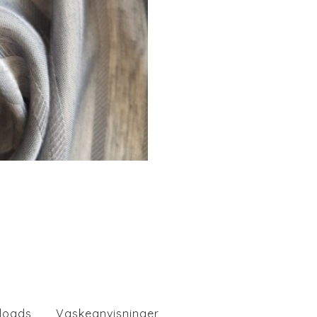
loads
Vaskeanvisninger