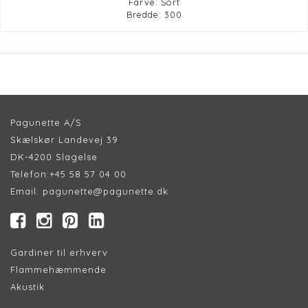
Farve: Sort
Bredde: 300
Pagunette A/S
Skælskør Landevej 39
DK-4200 Slagelse
Telefon:
+45 58 57 04 00
Email:
pagunette@pagunette.dk
Gardiner til erhverv
Flammehæmmende
Akustik