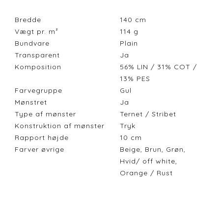
Bredde
140
cm
Vægt pr. m²
114
g
Bundvare
Plain
Transparent
Ja
Komposition
56% LIN / 31% COT /
13% PES
Farvegruppe
Gul
Mønstret
Ja
Type af mønster
Ternet / Stribet
Konstruktion af mønster
Tryk
Rapport højde
10
cm
Farver øvrige
Beige, Brun, Grøn,
Hvid/ off white,
Orange / Rust