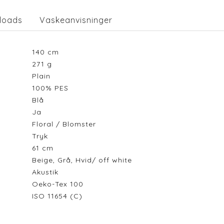
loads
Vaskeanvisninger
140
cm
271
g
Plain
100% PES
Blå
Ja
Floral / Blomster
Tryk
61
cm
Beige, Grå, Hvid/ off white
Akustik
Oeko-Tex 100
ISO 11654 (C)