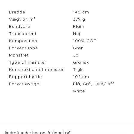
Bredde
140
cm
Vægt pr. m²
379
g
Bundvare
Plain
Transparent
Nej
Komposition
100% COT
Farvegruppe
Grøn
Mønstret
Ja
Type af mønster
Grafisk
Konstruktion af mønster
Tryk
Rapport højde
102
cm
Farver øvrige
Blå, Grå, Hvid/ off
white
Andre kunder har også kigget på