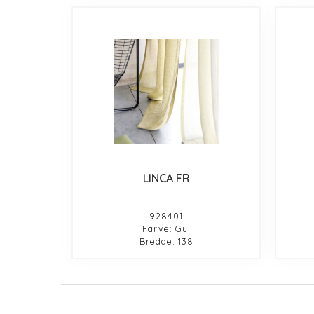
LINCA FR
928401
Farve: Gul
Bredde: 138