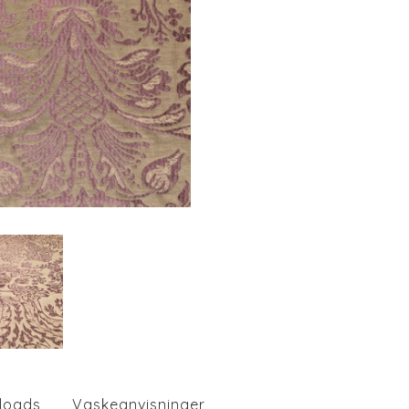
loads
Vaskeanvisninger