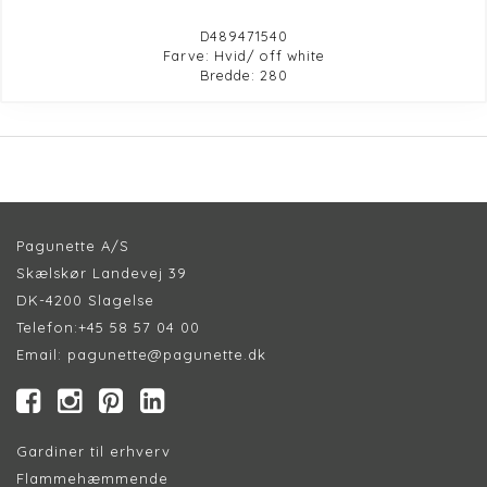
D489471540
Farve: Hvid/ off white
Bredde: 280
Pagunette A/S
Skælskør Landevej 39
DK-4200 Slagelse
Telefon:
+45 58 57 04 00
Email:
pagunette@pagunette.dk
Gardiner til erhverv
Flammehæmmende