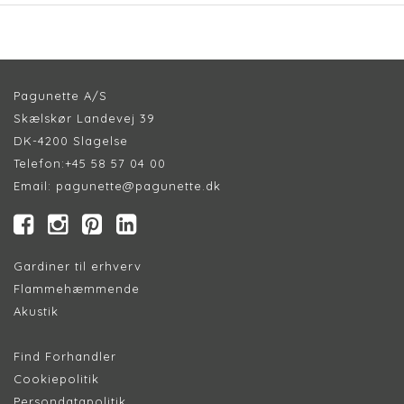
Pagunette A/S
Skælskør Landevej 39
DK-4200 Slagelse
Telefon:
+45 58 57 04 00
Email:
pagunette@pagunette.dk
Gardiner til erhverv
Flammehæmmende
Akustik
Find Forhandler
Cookiepolitik
Persondatapolitik