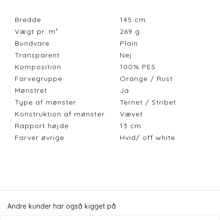
Bredde
145
cm
Vægt pr. m²
269
g
Bundvare
Plain
Transparent
Nej
Komposition
100% PES
Farvegruppe
Orange / Rust
Mønstret
Ja
Type af mønster
Ternet / Stribet
Konstruktion af mønster
Vævet
Rapport højde
13
cm
Farver øvrige
Hvid/ off white
Andre kunder har også kigget på