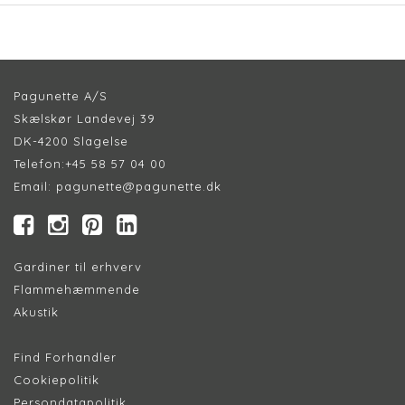
Pagunette A/S
Skælskør Landevej 39
DK-4200 Slagelse
Telefon:
+45 58 57 04 00
Email:
pagunette@pagunette.dk
Gardiner til erhverv
Flammehæmmende
Akustik
Find Forhandler
Cookiepolitik
Persondatapolitik