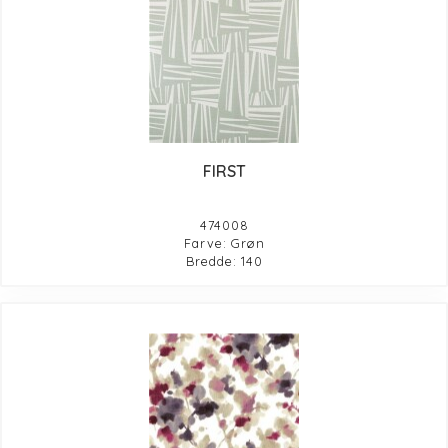
FIRST
474008
Farve: Grøn
Bredde: 140