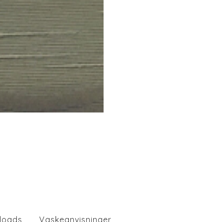
loads
Vaskeanvisninger