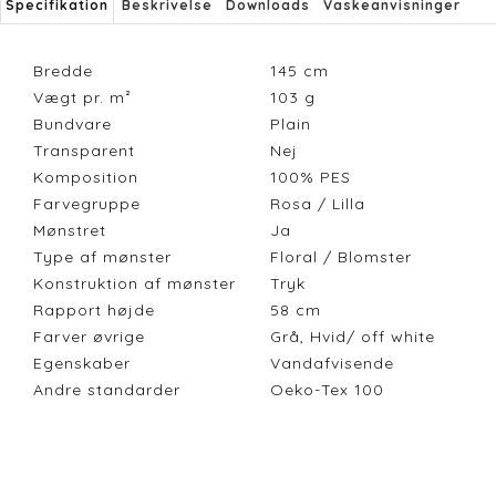
Specifikation
Beskrivelse
Downloads
Vaskeanvisninger
Bredde
145
cm
Vægt pr. m²
103
g
Bundvare
Plain
Transparent
Nej
Komposition
100% PES
Farvegruppe
Rosa / Lilla
Mønstret
Ja
Type af mønster
Floral / Blomster
Konstruktion af mønster
Tryk
Rapport højde
58
cm
Farver øvrige
Grå, Hvid/ off white
Egenskaber
Vandafvisende
Andre standarder
Oeko-Tex 100