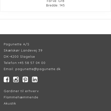
Farve: Grå
Bredde: 145
Pagunette A/S
Skælskør Landevej 39
DK-4200 Slagelse
Telefon:
+45 58 57 04 00
Email:
pagunette@pagunette.dk
Gardiner til erhverv
Flammehæmmende
Akustik