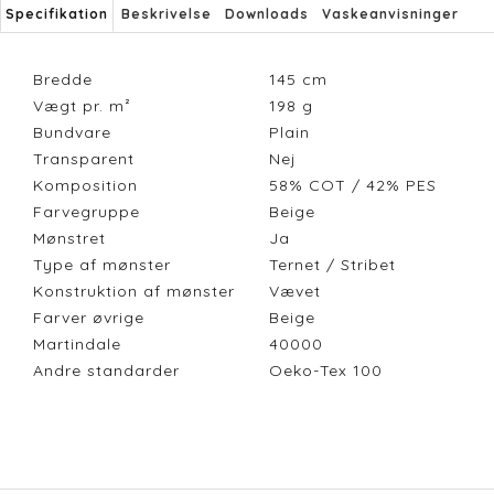
Specifikation
Beskrivelse
Downloads
Vaskeanvisninger
Bredde
145
cm
Vægt pr. m²
198
g
Bundvare
Plain
Transparent
Nej
Komposition
58% COT / 42% PES
Farvegruppe
Beige
Mønstret
Ja
Type af mønster
Ternet / Stribet
Konstruktion af mønster
Vævet
Farver øvrige
Beige
Martindale
40000
Andre standarder
Oeko-Tex 100