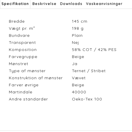
Specifikation
Beskrivelse
Downloads
Vaskeanvisninger
Bredde
145
cm
Vægt pr. m²
198
g
Bundvare
Plain
Transparent
Nej
Komposition
58% COT / 42% PES
Farvegruppe
Beige
Mønstret
Ja
Type af mønster
Ternet / Stribet
Konstruktion af mønster
Vævet
Farver øvrige
Beige
Martindale
40000
Andre standarder
Oeko-Tex 100