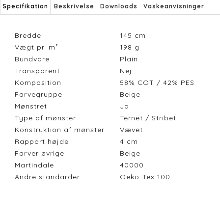
Specifikation
Beskrivelse
Downloads
Vaskeanvisninger
Bredde
145
cm
Vægt pr. m²
198
g
Bundvare
Plain
Transparent
Nej
Komposition
58% COT / 42% PES
Farvegruppe
Beige
Mønstret
Ja
Type af mønster
Ternet / Stribet
Konstruktion af mønster
Vævet
Rapport højde
4
cm
Farver øvrige
Beige
Martindale
40000
Andre standarder
Oeko-Tex 100