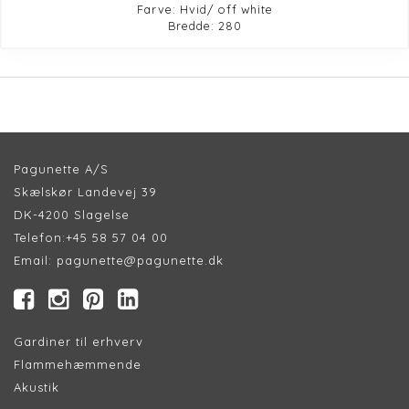
Farve: Hvid/ off white
Bredde: 280
Pagunette A/S
Skælskør Landevej 39
DK-4200 Slagelse
Telefon:
+45 58 57 04 00
Email:
pagunette@pagunette.dk
Gardiner til erhverv
Flammehæmmende
Akustik