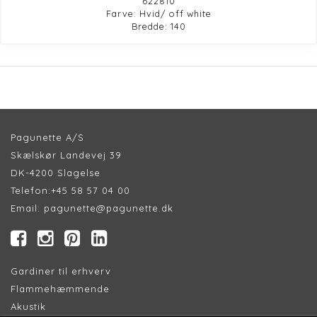
622810
Farve: Hvid/ off white
Bredde: 140
Pagunette A/S
Skælskør Landevej 39
DK-4200 Slagelse
Telefon:
+45 58 57 04 00
Email:
pagunette@pagunette.dk
Gardiner til erhverv
Flammehæmmende
Akustik