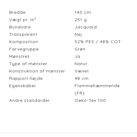
Bredde
140
cm
Vægt pr. m²
251
g
Bundvare
Jacquard
Transparent
Nej
Komposition
52% PES / 48% COT
Farvegruppe
Grøn
Mønstret
Ja
Type af mønster
Natur
Konstruktion af mønster
Vævet
Rapport højde
48
cm
Egenskaber
Flammehæmmende
(FR)
Andre standarder
Oeko-Tex 100