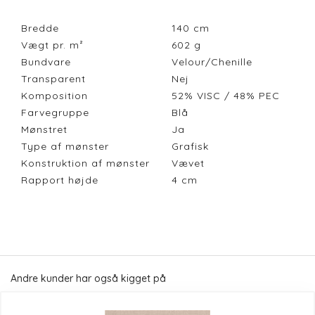
Bredde
140
cm
Vægt pr. m²
602
g
Bundvare
Velour/Chenille
Transparent
Nej
Komposition
52% VISC / 48% PEC
Farvegruppe
Blå
Mønstret
Ja
Type af mønster
Grafisk
Konstruktion af mønster
Vævet
Rapport højde
4
cm
Andre kunder har også kigget på