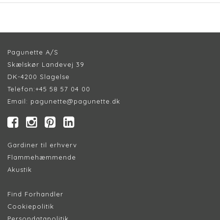
Pagunette A/S
Skælskør Landevej 39
DK-4200 Slagelse
Telefon:
+45 58 57 04 00
Email:
pagunette@pagunette.dk
Gardiner til erhverv
Flammehæmmende
Akustik
Find Forhandler
Cookiepolitik
Persondatapolitik