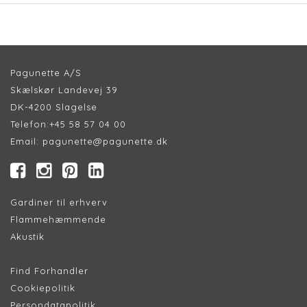
Pagunette A/S
Skælskør Landevej 39
DK-4200 Slagelse
Telefon:
+45 58 57 04 00
Email:
pagunette@pagunette.dk
Gardiner til erhverv
Flammehæmmende
Akustik
Find Forhandler
Cookiepolitik
Persondatapolitik