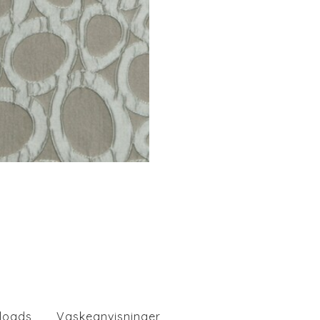
loads
Vaskeanvisninger