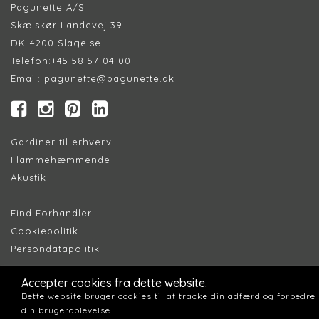
Pagunette A/S
Skælskør Landevej 39
DK-4200 Slagelse
Telefon:
+45 58 57 04 00
Email:
pagunette@pagunette.dk
Gardiner til erhverv
Flammehæmmende
Akustik
Find Forhandler
Cookiepolitik
Persondatapolitik
Accepter cookies fra dette website.
Dette website bruger cookies til at tracke din adfærd og forbedre
din brugeroplevelse.