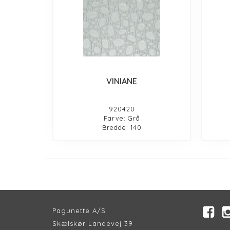
VINIANE
920420
Farve: Grå
Bredde: 140
Pagunette A/S
Skælskør Landevej 39