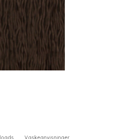
loads
Vaskeanvisninger