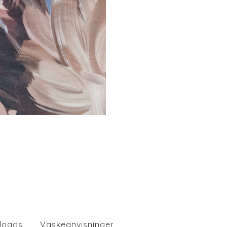
loads
Vaskeanvisninger