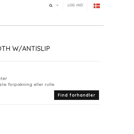
LOG IND
OTH W/ANTISLIP
eter
te forpakning eller rulle
Find forhandler