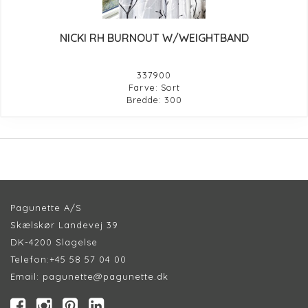
NICKI RH BURNOUT W/WEIGHTBAND
337900
Farve: Sort
Bredde: 300
Pagunette A/S
Skælskør Landevej 39
DK-4200 Slagelse
Telefon:
+45 58 57 04 00
Email:
pagunette@pagunette.dk