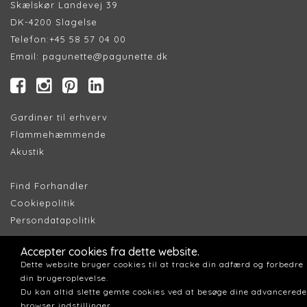
Skælskør Landevej 39
DK-4200 Slagelse
Telefon:
+45 58 57 04 00
Email:
pagunette@pagunette.dk
Gardiner til erhverv
Flammehæmmende
Akustik
Find Forhandler
Cookiepolitik
Persondatapolitik
Accepter cookies fra dette website.
Dette website bruger cookies til at tracke din adfærd og forbedre
din brugeroplevelse.
Du kan altid slette gemte cookies ved at besøge dine advancerede
browser indstillinger.