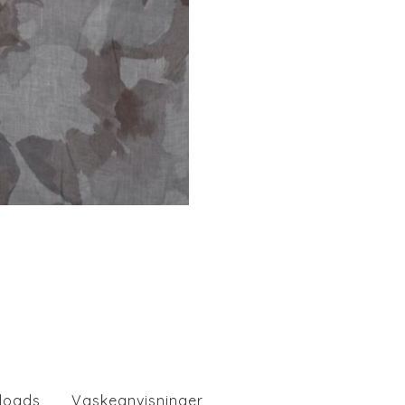
loads
Vaskeanvisninger