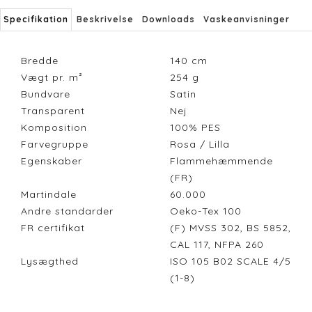
Specifikation
Beskrivelse
Downloads
Vaskeanvisninger
Bredde
140
cm
Vægt pr. m²
254
g
Bundvare
Satin
Transparent
Nej
Komposition
100% PES
Farvegruppe
Rosa / Lilla
Egenskaber
Flammehæmmende
(FR)
Martindale
60.000
Andre standarder
Oeko-Tex 100
FR certifikat
(F) MVSS 302, BS 5852,
CAL 117, NFPA 260
Lysægthed
ISO 105 B02 SCALE 4/5
(1-8)