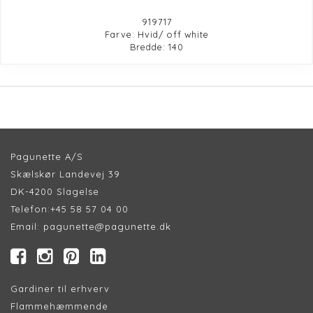
919717
Farve: Hvid/ off white
Bredde: 140
Pagunette A/S
Skælskør Landevej 39
DK-4200 Slagelse
Telefon:
+45 58 57 04 00
Email:
pagunette@pagunette.dk
Gardiner til erhverv
Flammehæmmende