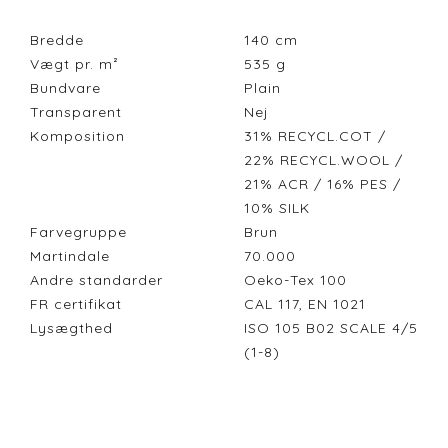
Bredde
140
cm
Vægt pr. m²
535
g
Bundvare
Plain
Transparent
Nej
Komposition
31% RECYCL.COT /
22% RECYCL.WOOL /
21% ACR / 16% PES /
10% SILK
Farvegruppe
Brun
Martindale
70.000
Andre standarder
Oeko-Tex 100
FR certifikat
CAL 117, EN 1021
Lysægthed
ISO 105 B02 SCALE 4/5
(1-8)