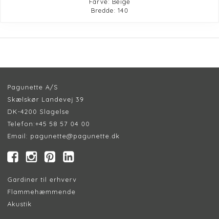
Farve: Beige
Bredde: 140
Pagunette A/S
Skælskør Landevej 39
DK-4200 Slagelse
Telefon:
+45 58 57 04 00
Email:
pagunette@pagunette.dk
Gardiner til erhverv
Flammehæmmende
Akustik