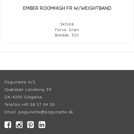
EMBER ROOMHIGH FR W/WEIGHTBAND
341508
Farve: Grøn
Bredde: 320
Pagunette A/S
Skælskør Landevej 39
DK-4200 Slagelse
Telefon:
+45 58 57 04 00
Email:
pagunette@pagunette.dk