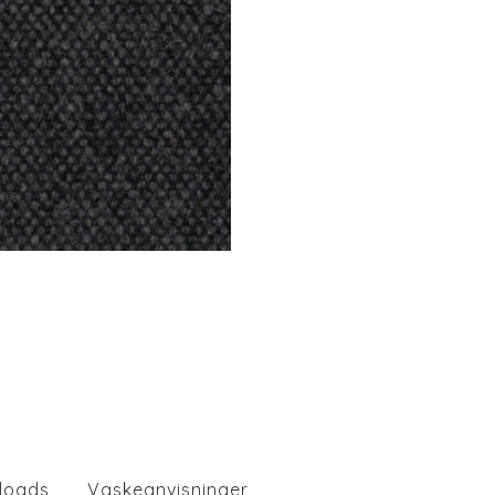
loads
Vaskeanvisninger