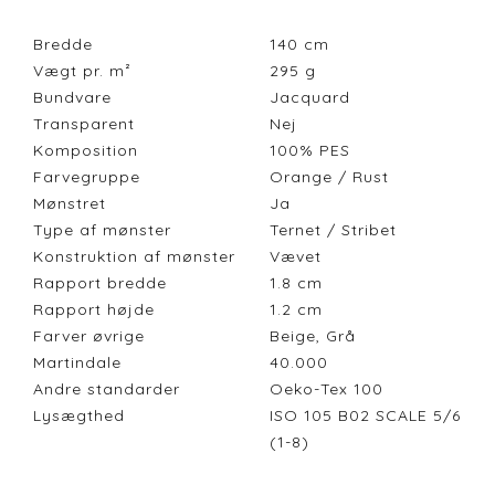
Bredde
140
cm
Vægt pr. m²
295
g
Bundvare
Jacquard
Transparent
Nej
Komposition
100% PES
Farvegruppe
Orange / Rust
Mønstret
Ja
Type af mønster
Ternet / Stribet
Konstruktion af mønster
Vævet
Rapport bredde
1.8
cm
Rapport højde
1.2
cm
Farver øvrige
Beige, Grå
Martindale
40.000
Andre standarder
Oeko-Tex 100
Lysægthed
ISO 105 B02 SCALE 5/6
(1-8)