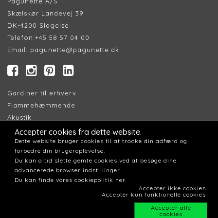
Pagunette A/S
Skælskør Landevej 39
DK-4200 Slagelse
Telefon:
+45 58 57 04 00
Email:
pagunette@pagunette.dk
Gardiner til erhverv
Flammehæmmende
Akustik
Accepter cookies fra dette website.
Dette website bruger cookies til at tracke din adfærd og
Find Forhandler
forbedre din brugeroplevelse.
Cookiepolitik
Du kan altid slette gemte cookies ved at besøge dine
Persondatapolitik
advancerede browser indstillinger.
Du kan finde vores cookiepolitik her.
Accepter ikke cookies
Accepter kun funktionelle cookies
Accepter alle
cookies