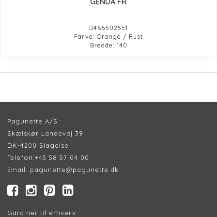
GENUA FR
D485502551
Farve: Orange / Rust
Bredde: 140
Pagunette A/S
Skælskør Landevej 39
DK-4200 Slagelse
Telefon:
+45 58 57 04 00
Email:
pagunette@pagunette.dk
Gardiner til erhverv