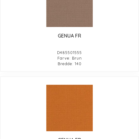
GENUA FR
D485501555
Farve: Brun
Bredde: 140