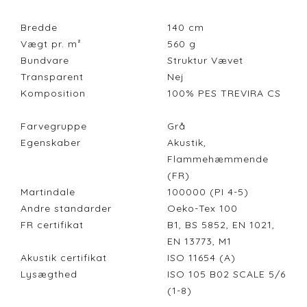
Bredde
140
cm
Vægt pr. m²
560
g
Bundvare
Struktur Vævet
Transparent
Nej
Komposition
100% PES TREVIRA CS
Farvegruppe
Grå
Egenskaber
Akustik,
Flammehæmmende
(FR)
Martindale
100000 (PI 4-5)
Andre standarder
Oeko-Tex 100
FR certifikat
B1, BS 5852, EN 1021,
EN 13773, M1
Akustik certifikat
ISO 11654 (A)
Lysægthed
ISO 105 B02 SCALE 5/6
(1-8)