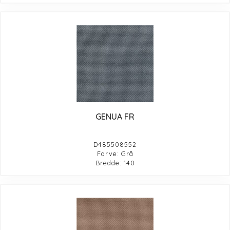
GENUA FR
D485508552
Farve: Grå
Bredde: 140