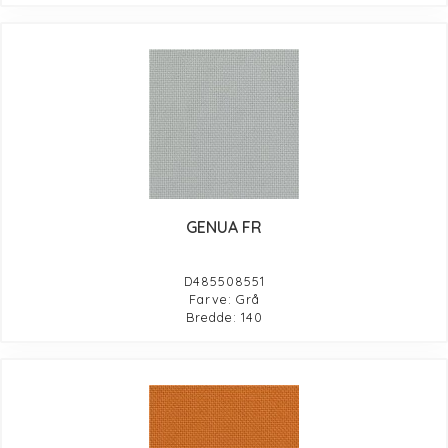
GENUA FR
D485508551
Farve: Grå
Bredde: 140