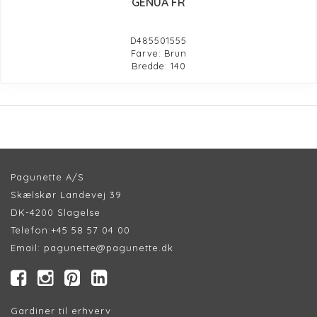
GENUA FR
D485501555
Farve: Brun
Bredde: 140
Pagunette A/S
Skælskør Landevej 39
DK-4200 Slagelse
Telefon:
+45 58 57 04 00
Email:
pagunette@pagunette.dk
Gardiner til erhverv