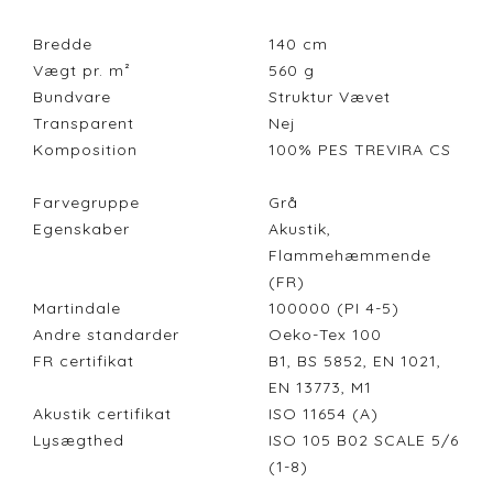
Bredde
140
cm
Vægt pr. m²
560
g
Bundvare
Struktur Vævet
Transparent
Nej
Komposition
100% PES TREVIRA CS
Farvegruppe
Grå
Egenskaber
Akustik,
Flammehæmmende
(FR)
Martindale
100000 (PI 4-5)
Andre standarder
Oeko-Tex 100
FR certifikat
B1, BS 5852, EN 1021,
EN 13773, M1
Akustik certifikat
ISO 11654 (A)
Lysægthed
ISO 105 B02 SCALE 5/6
(1-8)