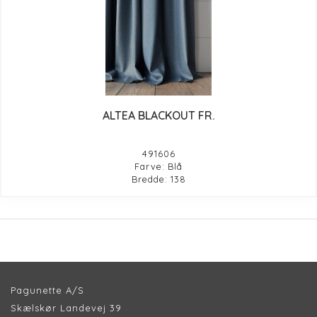
ALTEA BLACKOUT FR.
491606
Farve: Blå
Bredde: 138
Pagunette A/S
Skælskør Landevej 39