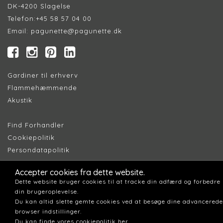
DK-4200 Slagelse
Telefon:
+45 58 57 04 00
Email:
pagunette@pagunette.dk
Gardiner til erhverv
Flammehæmmende
Akustik
Find Forhandler
Cookiepolitik
Persondatapolitik
Accepter cookies fra dette website.
Dette website bruger cookies til at tracke din adfærd og forbedre
din brugeroplevelse.
Du kan altid slette gemte cookies ved at besøge dine advancerede
browser indstillinger.
Du kan finde vores cookiepolitik her.