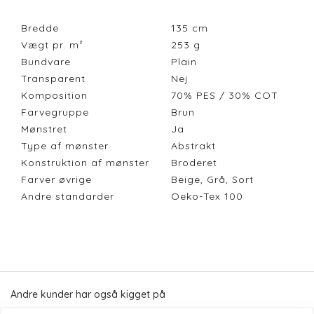
Bredde
135
cm
Vægt pr. m²
253
g
Bundvare
Plain
Transparent
Nej
Komposition
70% PES / 30% COT
Farvegruppe
Brun
Mønstret
Ja
Type af mønster
Abstrakt
Konstruktion af mønster
Broderet
Farver øvrige
Beige, Grå, Sort
Andre standarder
Oeko-Tex 100
Andre kunder har også kigget på