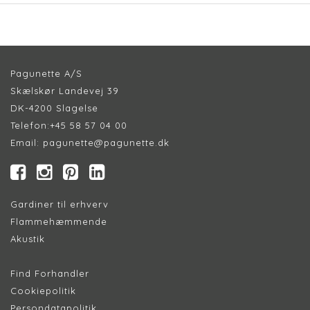
Pagunette A/S
Skælskør Landevej 39
DK-4200 Slagelse
Telefon:
+45 58 57 04 00
Email:
pagunette@pagunette.dk
Gardiner til erhverv
Flammehæmmende
Akustik
Find Forhandler
Cookiepolitik
Persondatapolitik