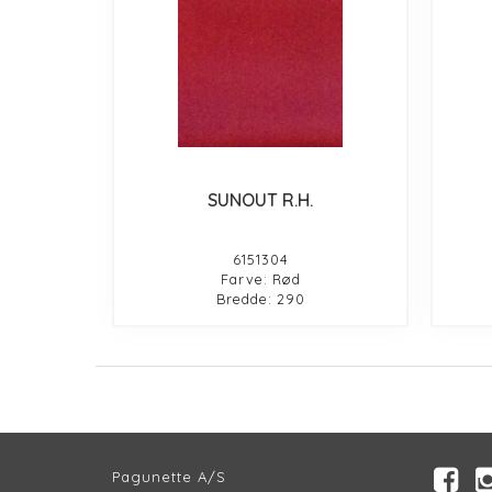
SUNOUT R.H.
6151304
Farve: Rød
Bredde: 290
Pagunette A/S