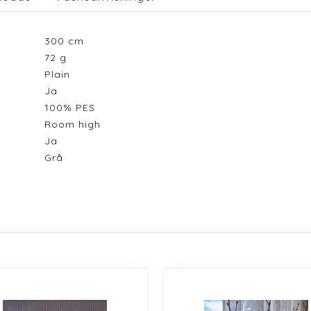
300
cm
72
g
Plain
Ja
100% PES
Room high
Ja
Grå