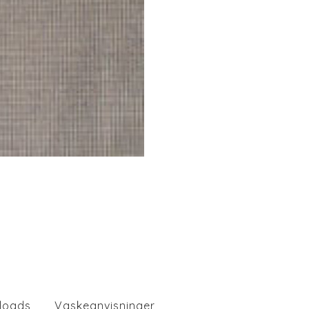
loads
Vaskeanvisninger