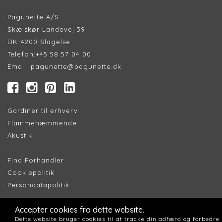
Pagunette A/S
Skælskør Landevej 39
DK-4200 Slagelse
Telefon:
+45 58 57 04 00
Email:
pagunette@pagunette.dk
Gardiner til erhverv
Flammehæmmende
Akustik
Find Forhandler
Cookiepolitik
Persondatapolitik
Accepter cookies fra dette website.
Dette website bruger cookies til at tracke din adfærd og forbedre