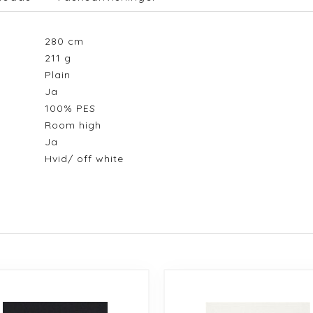
280
cm
211
g
Plain
Ja
100% PES
Room high
Ja
Hvid/ off white