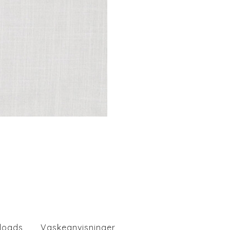
loads
Vaskeanvisninger