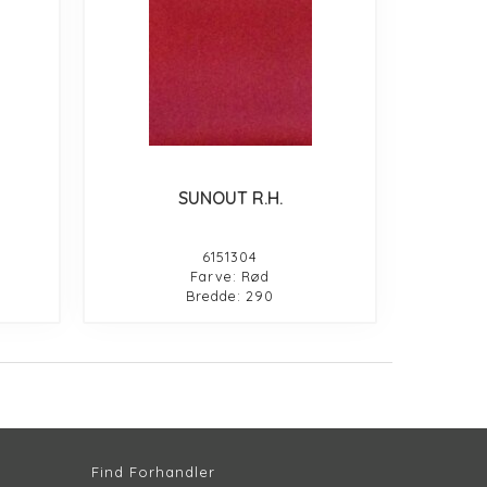
SUNOUT R.H.
6151304
Farve: Rød
Bredde: 290
Find Forhandler