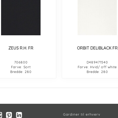
ZEUS R.H. FR
ORBIT DELIBLACK FR
706800
D489471540
Farve: Sort
Farve: Hvid/ off white
Bredde: 280
Bredde: 280
Gardiner til erhverv