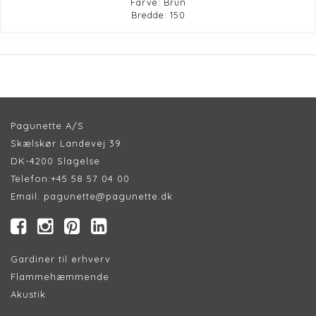
Farve: Brun
Bredde: 150
Pagunette A/S
Skælskør Landevej 39
DK-4200 Slagelse
Telefon:
+45 58 57 04 00
Email:
pagunette@pagunette.dk
Gardiner til erhverv
Flammehæmmende
Akustik