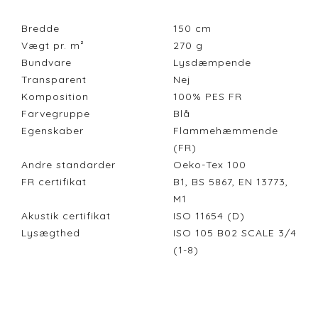
Bredde
150
cm
Vægt pr. m²
270
g
Bundvare
Lysdæmpende
Transparent
Nej
Komposition
100% PES FR
Farvegruppe
Blå
Egenskaber
Flammehæmmende
(FR)
Andre standarder
Oeko-Tex 100
FR certifikat
B1, BS 5867, EN 13773,
M1
Akustik certifikat
ISO 11654 (D)
Lysægthed
ISO 105 B02 SCALE 3/4
(1-8)