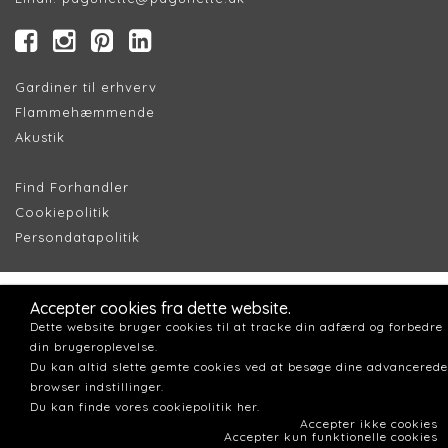
Gardiner til erhverv
Flammehæmmende
Akustik
Find Forhandler
Cookiepolitik
Persondatapolitik
Accepter cookies fra dette website.
Dette website bruger cookies til at tracke din adfærd og forbedre
din brugeroplevelse.
Du kan altid slette gemte cookies ved at besøge dine advancerede
browser indstillinger.
Du kan finde vores cookiepolitik her.
Accepter ikke cookies
Accepter kun funktionelle cookies