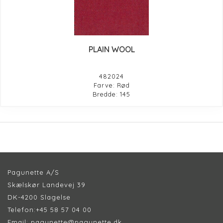
PLAIN WOOL
482024
Farve: Rød
Bredde: 145
Pagunette A/S
Skælskør Landevej 39
DK-4200 Slagelse
Telefon:
+45 58 57 04 00
Email:
pagunette@pagunette.dk