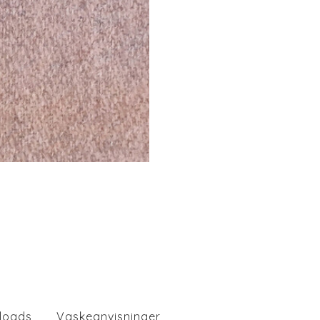
loads
Vaskeanvisninger